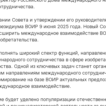
ректор Российского дома международного н
отрудничества.
ании Совета и утверждении его руководител
резидиума ВОИР 9 июня 2025 года. Новый Со
асширить международное взаимодействие ВО
зобретательства.
полнять широкий спектр функций, направлен
народного сотрудничества в сфере изобрета
ства. Одной из ключевых задач станет орга
ым направлениям международного сотрудни
рмирование на базе ВОИР актуальных предло
ждународное взаимодействие.
е будет уделено популяризации отечествен