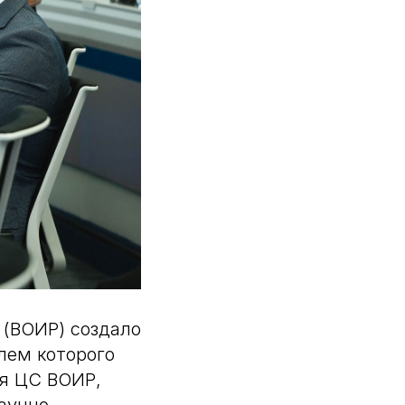
 (ВОИР) создало
лем которого
ля ЦС ВОИР,