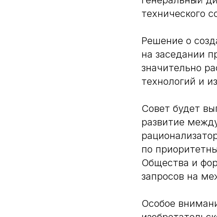
генеральный ди
технического с
Решение о созд
на заседании п
значительно р
технологий и и
Совет будет вы
развитие между
рационализатор
по приоритетн
Общества и фо
запросов на ме
Особое внимани