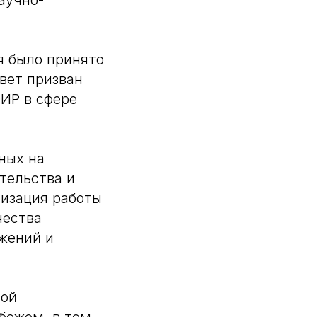
аучно-
я было принято
вет призван
ИР в сфере
ных на
тельства и
низация работы
чества
жений и
ной