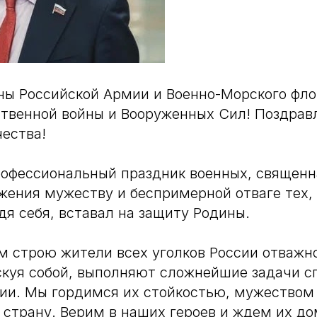
ы Российской Армии и Военно-Морского фло
твенной войны и Вооруженных Сил! Поздрав
ества!
рофессиональный праздник военных, священн
ажения мужеству и беспримерной отваге тех, 
дя себя, вставал на защиту Родины.
м строю жители всех уголков России отважн
скуя собой, выполняют сложнейшие задачи с
ии. Мы гордимся их стойкостью, мужеством
страну. Верим в наших героев и ждем их до