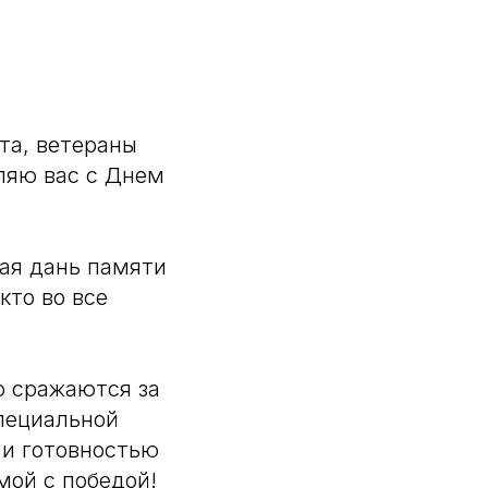
та, ветераны
ляю вас с Днем
ая дань памяти
кто во все
о сражаются за
пециальной
 и готовностью
мой с победой!