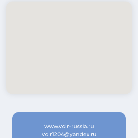
www.voir-russia.ru
voir1204@yandex.ru