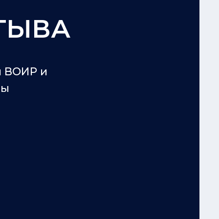
ТЫВА
й ВОИР и
ны