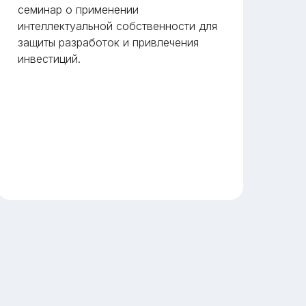
семинар о применении
Ми
интеллектуальной собственности для
ра
защиты разработок и привлечения
дв
инвестиций.
пр
дв
не