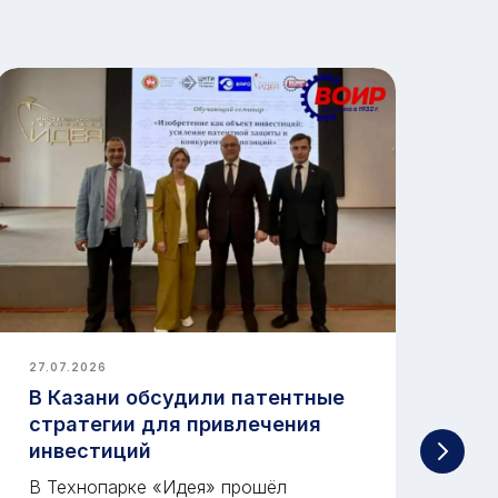
27.07.2026
20.
В Казани обсудили патентные
Ми
стратегии для привлечения
це
инвестиций
Ру
В Технопарке «Идея» прошёл
от