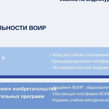
ЛЬНОСТИ ВОИР
- Фонд российских изобретен
 и
- Краундфандинговая платфо
- Экспериментальные внедрен
- Академия ВОИР: образовате
ского изобретательства
- Обучающая платформа ВОИ
ательных программ
- Издание учебно-методическ