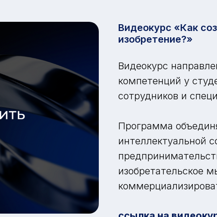
Видеокурс «Как соз
изобретение?»
Видеокурс направле
компетенций у студ
сотрудников и спец
Программа объединя
интеллектуальной с
предпринимательств
изобретательское м
коммерциализироват
ссылка на видеоку