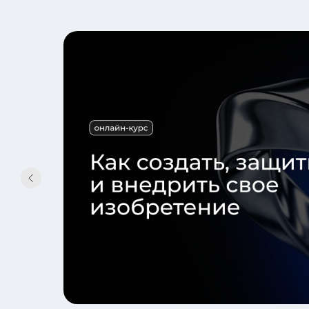
тва
в по
звитию