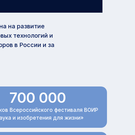
на на развитие
вых технологий и
ров в России и за
700 000
ков Всероссийского фестиваля ВОИР
аука и изобретения для жизни»