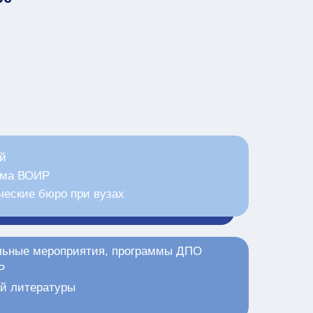
ий
рма ВОИР
ческие бюро при вузах
льные мероприятия, программы ДПО
Р
ой литературы