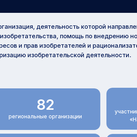
ганизация, деятельность которой направле
 изобретательства, помощь по внедрению но
ресов и прав изобретателей и рационализато
яризацию изобретательской деятельности.
82
участни
региональные организации
«Н